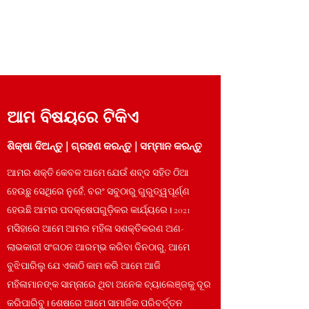
ଆମ ବିଷୟରେ ଟିକିଏ
ଶିକ୍ଷା ଦିଅନ୍ତୁ | ଗ୍ରହଣ କରନ୍ତୁ | ସମ୍ମାନ କରନ୍ତୁ
ଆମର ଶକ୍ତି କେବଳ ଆମେ ଯେଉଁ ଶବ୍ଦ ସହିତ ଠିଆ
ହେଉଛୁ ସେଥିରେ ନୁହେଁ, ବରଂ ସବୁଠାରୁ ଗୁରୁତ୍ୱପୂର୍ଣ୍ଣ
ହେଉଛି ଆମର ପଦକ୍ଷେପଗୁଡ଼ିକର କାର୍ଯ୍ୟରେ। 2021
ମସିହାରେ ଆମେ ଆମର ମହିଳା ସଶକ୍ତିକରଣ ଅଣ-
ଲାଭକାରୀ ସଂଗଠନ ଆରମ୍ଭ କରିବା ଦିନଠାରୁ, ଆମେ
ବୁଝିପାରିଲୁ ଯେ ଏକାଠି କାମ କରି ଆମେ ଆଜି
ମହିଳାମାନଙ୍କ ସାମ୍ନାରେ ଥିବା ଅନେକ ଚ୍ୟାଲେଞ୍ଜକୁ ଦୂର
କରିପାରିବୁ। ଶେଷରେ ଆମେ ସାମାଜିକ ପରିବର୍ତ୍ତନ