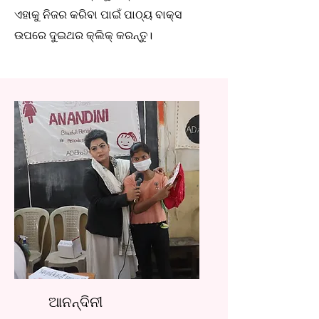
ଏହାକୁ ନିଜର କରିବା ପାଇଁ ପାଠ୍ୟ ବାକ୍ସ
ଉପରେ ଦୁଇଥର କ୍ଲିକ୍ କରନ୍ତୁ।
ଆନନ୍ଦିନୀ