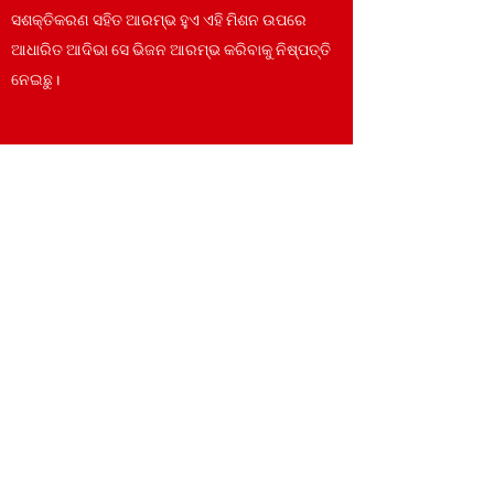
ସଶକ୍ତିକରଣ ସହିତ ଆରମ୍ଭ ହୁଏ ଏହି ମିଶନ ଉପରେ
ଆଧାରିତ ଆଦିଭା ସେ ଭିଜନ ଆରମ୍ଭ କରିବାକୁ ନିଷ୍ପତ୍ତି
ନେଇଛୁ।