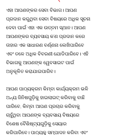
ଏହା ଆପଣଙ୍କର ସେବା ବିଭାଗ। ଆପଣ
ପ୍ରଦାନ କରୁଥିବା ସେବା ବିଷୟରେ ଅଧିକ ସୂଚନା
ଦେବା ପାଇଁ ଏହା ଏକ ଉତ୍ତମ ସ୍ଥାନ। ଆପଣ
ଆପଣଙ୍କର ବ୍ୟବସାୟ କ’ଣ ପ୍ରଦାନ କରେ
ତାହାର ଏକ ସାଧାରଣ ବର୍ଣ୍ଣନା ଲେଖିପାରିବେ
ଏବଂ ତଳେ ଅଧିକ ବିବରଣୀ ଯୋଡିପାରିବେ।
ଏହି
ବିଭାଗକୁ ଆପଣଙ୍କ ୱେବସାଇଟ ପାଇଁ
ଅନୁକୂଳିତ କରାଯାଇପାରିବ।
ଆପଣ ପାଠ୍ୟକ୍ରମ କିମ୍ବା କାର୍ଯ୍ୟକ୍ରମ ଭଳି
ଅନ୍ୟ ଜିନିଷଗୁଡ଼ିକୁ ହାଇଲାଇଟ୍ କରିବାକୁ ବାଛି
ପାରିବେ, କିମ୍ବା ଆପଣ ପ୍ରଚାର କରିବାକୁ
ଚାହୁଁଥିବା ଆପଣଙ୍କ ବ୍ୟବସାୟ ବିଷୟରେ
ବିଶେଷ ବୈଶିଷ୍ଟ୍ୟଗୁଡ଼ିକୁ ସେୟାର
କରିପାରିବେ। ପାଠ୍ୟକୁ ସମ୍ପାଦନ କରିବା ଏବଂ