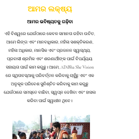
ଆମର ଲକ୍ଷ୍ୟ
ଆମର ଭବିଷ୍ୟତକୁ ଗଢ଼ିବା
ଏହି ବିଶ୍ୱରେ ଯେଉଁଠାରେ କେବଳ ସମାନତା ରହିବା ଉଚିତ,
ଆମେ ଲିଙ୍ଗ ଏବଂ ମାନବାଧିକାର, ମହିଳା ସଶକ୍ତିକରଣ,
ମହିଳା ଅଧିକାର, ମାନସିକ ଏବଂ ପ୍ରଜନନ ସ୍ୱାସ୍ଥ୍ୟ,
ପ୍ରବାସୀ ଶ୍ରମିକ ଏବଂ ଶରଣାର୍ଥୀଙ୍କ ପାଇଁ ବିପର୍ଯ୍ୟୟ
ସହାୟତା ପାଇଁ କାମ କରୁଛୁ। ଆମେ, ADiBha She Vision
ରେ ସ୍ଥିତାବସ୍ଥାକୁ ପରିବର୍ତ୍ତନ କରିବାକୁ ଚାହୁଁଛୁ ଏବଂ ଏକ
ଅନୁକୂଳ ପରିବେଶ ସୁନିଶ୍ଚିତ କରିବାକୁ କାମ କରୁଛୁ
ଯେଉଁଠାରେ ସମସ୍ତେ ବାଛିବା, ସ୍ୱପ୍ନ ଦେଖିବା ଏବଂ ହାସଲ
କରିବା ପାଇଁ ସ୍ୱାଧୀନ ଥିବେ।