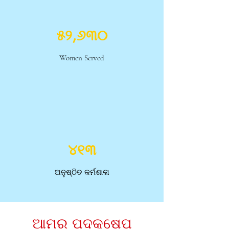
୫୨,୬୩୦
Women Served
୪୧୩
ଅନୁଷ୍ଠିତ କର୍ମଶାଳା
ଆମର ପଦକ୍ଷେପ