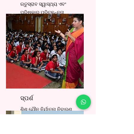
ଋତୁସ୍ରାବ ସ୍ୱାସ୍ଥ୍ୟ ଏବଂ
ପରିଷ୍କାର ପରିଚ୍ଛନ୍ନତା
କାର୍ଯ୍ୟକ୍ରମ
ସ୍ପର୍ଶ
ଶିଶୁ ଯୌନ ନିର୍ଯାତନା ନିବାରଣ
କାର୍ଯ୍ୟକ୍ରମ