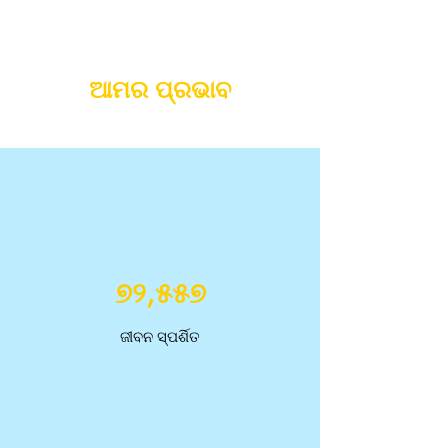
ଆମର ପ୍ରଭାବ
୭୨,୫୫୭
ଜୀବନ ସ୍ପର୍ଶିତ